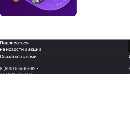
Подписаться
на новости и акции
Связаться с нами
8 (800) 555-66-89
sale@st-grp.com
msk@@st-grp.com
Россия, г. Москва, ул. Зенитчиков дв11. ст. м. Митино Реквизиты:
ООО «СТ-ГРУПП» ИНН: 6311160760
© 2026 ООО СТ-Групп