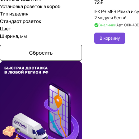
72 ₽
Установка розеток в короб
IEK PRIMER Рамка и с
Тип изделия
2 модуля белый
Стандарт розеток
В наличии
Арт.
CKK-40D
Цвет
Ширина, мм
В корзину
Сбросить