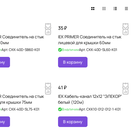
35 ₽
R Соединитель на стык
IEK PRIMER Соединитель на стык
60мм
лицевой для крышки 60мм
и
Арт.
CKK-40D-SB60-K01
В наличии
Арт.
CKK-40D-SL60-K01
ину
В корзину
41 ₽
R Соединитель на стык
IEK Кабель-канал 12х12 "ЭЛЕКОР"
для крышки 75мм
белый (120м)
и
Арт.
CKK-40D-SL75-K01
В наличии
Арт.
CKK10-012-012-1-K01
ину
В корзину