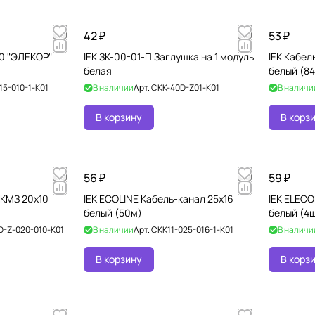
42 ₽
53 ₽
10 "ЭЛЕКОР"
IEK ЗК-00-01-П Заглушка на 1 модуль
IEK Кабел
белая
белый (8
15-010-1-K01
В наличии
Арт.
CKK-40D-Z01-K01
В наличи
В корзину
В корз
56 ₽
59 ₽
 КМЗ 20х10
IEK ECOLINE Кабель-канал 25х16
IEK ELECO
белый (50м)
белый (4
-Z-020-010-K01
В наличии
Арт.
CKK11-025-016-1-K01
В наличи
В корзину
В корз