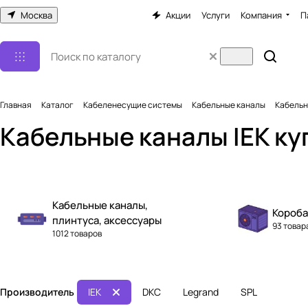
Москва
Акции
Услуги
Компания
П
Главная
Каталог
Кабеленесущие системы
Кабельные каналы
Кабельн
Кабельные каналы IEK ку
Кабельные каналы,
Короба
плинтуса, аксессуары
93 товар
1012 товаров
Производитель
IEK
DKC
Legrand
SPL