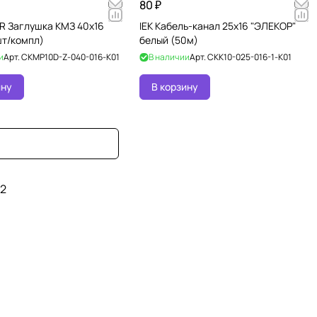
80 ₽
OR Заглушка КМЗ 40х16
IEK Кабель-канал 25х16 "ЭЛЕКОР"
шт/компл)
белый (50м)
и
Арт.
CKMP10D-Z-040-016-K01
В наличии
Арт.
CKK10-025-016-1-K01
ину
В корзину
2