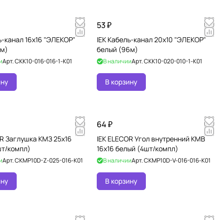
53 ₽
ь-канал 16х16 "ЭЛЕКОР"
IEK Кабель-канал 20х10 "ЭЛЕКОР"
4м)
белый (96м)
и
Арт.
CKK10-016-016-1-K01
В наличии
Арт.
CKK10-020-010-1-K01
ину
В корзину
64 ₽
R Заглушка КМЗ 25х16
IEK ELECOR Угол внутренний КМВ
шт/компл)
16х16 белый (4шт/компл)
и
Арт.
CKMP10D-Z-025-016-K01
В наличии
Арт.
CKMP10D-V-016-016-K01
ину
В корзину