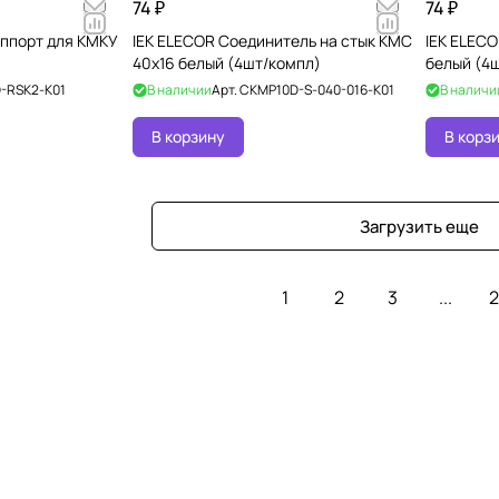
74 ₽
74 ₽
уппорт для КМКУ
IEK ELECOR Соединитель на стык КМС
IEK ELEC
40x16 белый (4шт/компл)
белый (4
-RSK2-K01
В наличии
Арт.
CKMP10D-S-040-016-K01
В наличи
В корзину
В корз
Загрузить еще
1
2
3
...
2