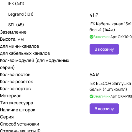
IEK
(
431
)
Legrand
(
101
)
41 ₽
IEK Кабель-канал 15х
SPL
(
45
)
белый (144м)
Заземление
В наличии
Арт.
CKK10-0
Высота, мм
для мини-каналов
В корзину
для кабельных каналов
Кол-во модулей (для модульных
серий)
Кол-во постов
54 ₽
Кол-во розеток
IEK ELECOR Заглушка
Кол-во портов
белый (4шт/компл)
Материал
В наличии
Арт.
CKMP10D
Тип аксессуара
В корзину
Наличие шторок
Серия
Способ установки
Степень защиты IP