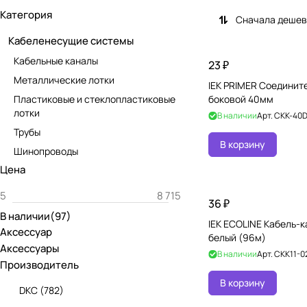
Категория
Сначала деше
Кабеленесущие системы
Кабельные каналы
23 ₽
Металлические лотки
IEK PRIMER Соедините
Пластиковые и стеклопластиковые
боковой 40мм
лотки
В наличии
Арт.
CKK-40D
Трубы
В корзину
Шинопроводы
Цена
36 ₽
В наличии
(
97
)
IEK ECOLINE Кабель-к
Аксессуар
белый (96м)
Аксессуары
В наличии
Арт.
CKK11-0
Производитель
В корзину
DKC
(
782
)