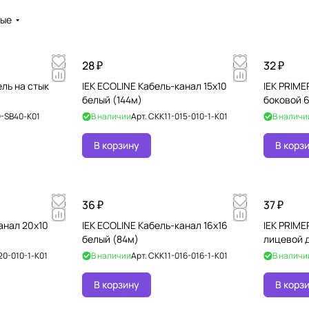
вые
28 ₽
32 ₽
ль на стык
IEK ECOLINE Кабель-канал 15х10
IEK PRIME
белый (144м)
боковой 
-SB40-K01
В наличии
Арт.
CKK11-015-010-1-K01
В наличи
В корзину
В корз
36 ₽
37 ₽
анал 20х10
IEK ECOLINE Кабель-канал 16х16
IEK PRIME
белый (84м)
лицевой 
20-010-1-K01
В наличии
Арт.
CKK11-016-016-1-K01
В наличи
В корзину
В корз