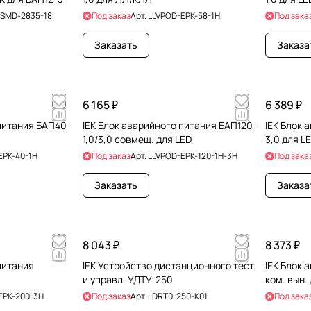
SMD-2835-18
Под заказ
Арт.
LLVPOD-EPK-58-1H
Под зака
Заказать
Заказа
6 165 ₽
6 389 ₽
 питания БАП40-
IEK Блок аварийного питания БАП120-
IEK Блок 
1,0/3,0 совмещ. для LED
3,0 для L
EPK-40-1H
Под заказ
Арт.
LLVPOD-EPK-120-1H-3H
Под зака
Заказать
Заказа
8 043 ₽
8 373 ₽
питания
IEK Устройство дистанционного тест.
IEK Блок 
и управл. УДТУ-250
ком. вын.
EPK-200-3H
Под заказ
Арт.
LDRT0-250-K01
Под зака