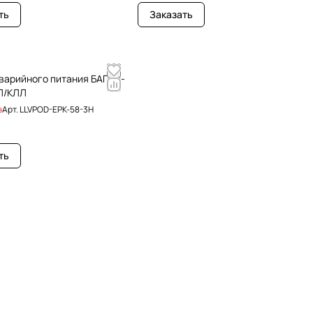
ть
Заказать
аварийного питания БАП58-
ЛЛ/КЛЛ
з
Арт.
LLVPOD-EPK-58-3H
ть