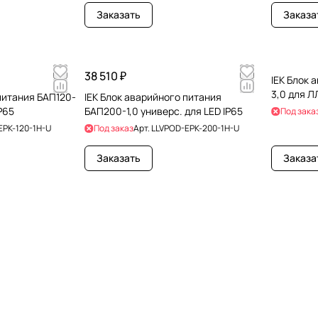
Заказать
Заказа
38 510 ₽
IEK Блок 
3,0 для 
питания БАП120-
IEK Блок аварийного питания
IP65
БАП200-1,0 универс. для LED IP65
Под зака
EPK-120-1H-U
Под заказ
Арт.
LLVPOD-EPK-200-1H-U
Заказать
Заказа