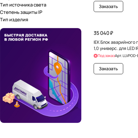
Тип источника света
Заказать
Степень защиты IP
Тип изделия
35 040 ₽
IEK Блок аварийного 
1,0 универс. для LED 
Под заказ
Арт.
LLVPOD-
Заказать