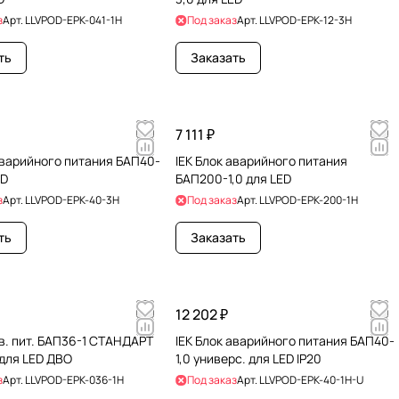
з
Арт.
LLVPOD-EPK-041-1H
Под заказ
Арт.
LLVPOD-EPK-12-3H
ть
Заказать
7 111 ₽
аварийного питания БАП40-
IEK Блок аварийного питания
ED
БАП200-1,0 для LED
з
Арт.
LLVPOD-EPK-40-3H
Под заказ
Арт.
LLVPOD-EPK-200-1H
ть
Заказать
12 202 ₽
ав. пит. БАП36-1 СТАНДАРТ
IEK Блок аварийного питания БАП40-
 для LED ДВО
1,0 универс. для LED IP20
з
Арт.
LLVPOD-EPK-036-1H
Под заказ
Арт.
LLVPOD-EPK-40-1H-U