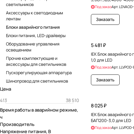
светильников
Под заказ
Арт.
LDVAOD-
Аксессуары к светодиодным
лентам
Заказать
Блоки аварийного питания
Блоки питания, LED-драйверы
Оборудование управления
5 481 ₽
освещением
IEK Блок аварийного
Прочие комплектующие и
1,0 для LED
аксессуары для светильников
Под заказ
Арт.
LLVPOD-
Пускорегулирующая аппаратура
Заказать
Шинопровод для светильников
Цена
8 025 ₽
Время работы в аварийном режиме,
IEK Блок аварийного 
ч
БАП200-3,0 для LED
Производитель
Под заказ
Арт.
LLVPOD-
Напряжение питания, В