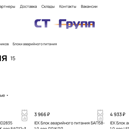
артнеры
Доставка
Склады
Контакты
Вакансии
ников
Блоки аварийного питания
ия
15
вые
3 966 ₽
4 933 ₽
MD2835
IEK Блок аварийного питания БАП58-
IEK Блок 
K для БАП12-3
1,0 для ЛЛ/КЛЛ
1,0 для LE