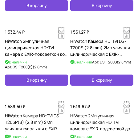
В корзину
В корзину
1 532.44 ₽
1 561.27 ₽
HiWatch 2Мп уличная
HiWatch Камера HD-TVI DS-
цилиндрическая HD-TVI
T200S (2.8 mm) 2Мп уличная
камера с EXIR-подсветкой до
цилиндрическая с EXIR-
20м
подсветкой до 30м
В наличии
В наличии
Арт.
DS-T200S(2.8mm)
Арт.
DS-T200(B)(2.8mm)
В корзину
В корзину
1 589.50 ₽
1 619.67 ₽
HiWatch Камера HD-TVI DS-
HiWatch 2Мп уличная
T203P(B) (2.8 mm) 2Мп
цилиндрическая HD-TVI
уличная купольная с EXIR-
камера с EXIR-подсветкой до
подсветкой до 20м и
20м
В наличии
В наличии