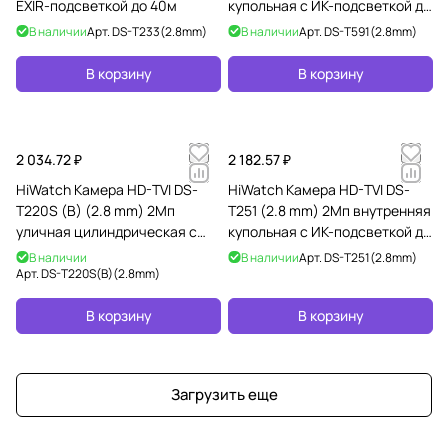
EXIR-подсветкой до 40м
купольная с ИК-подсветкой до
20м
В наличии
Арт.
DS-T233(2.8mm)
В наличии
Арт.
DS-T591(2.8mm)
В корзину
В корзину
2 034.72 ₽
2 182.57 ₽
HiWatch Камера HD-TVI DS-
HiWatch Камера HD-TVI DS-
T220S (B) (2.8 mm) 2Мп
T251 (2.8 mm) 2Мп внутренняя
уличная цилиндрическая с
купольная с ИК-подсветкой до
EXIR-подсветкой до 50м
20м
В наличии
В наличии
Арт.
DS-T251(2.8mm)
Арт.
DS-T220S(B)(2.8mm)
В корзину
В корзину
Загрузить еще