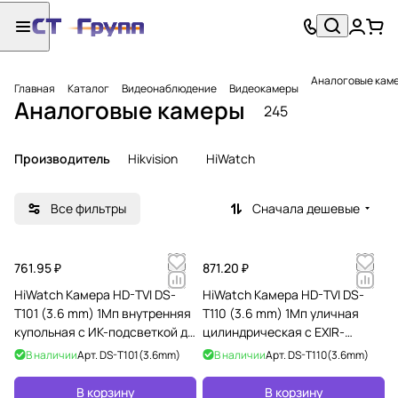
Аналоговые кам
Главная
Каталог
Видеонаблюдение
Видеокамеры
Аналоговые камеры
245
Производитель
Hikvision
HiWatch
Все фильтры
Сначала дешевые
761.95 ₽
871.20 ₽
HiWatch Камера HD-TVI DS-
HiWatch Камера HD-TVI DS-
T101 (3.6 mm) 1Мп внутренняя
T110 (3.6 mm) 1Мп уличная
купольная с ИК-подсветкой до
цилиндрическая с EXIR-
20м
подсветкой до 20м
В наличии
Арт.
DS-T101(3.6mm)
В наличии
Арт.
DS-T110(3.6mm)
В корзину
В корзину