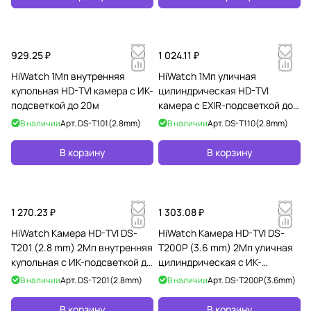
929.25 ₽
1 024.11 ₽
HiWatch 1Мп внутренняя
HiWatch 1Мп уличная
купольная HD-TVI камера с ИК-
цилиндрическая HD-TVI
подсветкой до 20м
камера с EXIR-подсветкой до
20м
В наличии
Арт.
DS-T101(2.8mm)
В наличии
Арт.
DS-T110(2.8mm)
В корзину
В корзину
1 270.23 ₽
1 303.08 ₽
HiWatch Камера HD-TVI DS-
HiWatch Камера HD-TVI DS-
T201 (2.8 mm) 2Мп внутренняя
T200P (3.6 mm) 2Мп уличная
купольная с ИК-подсветкой до
цилиндрическая с ИК-
20м
подсветкой до 20м и
В наличии
Арт.
DS-T201(2.8mm)
В наличии
Арт.
DS-T200P(3.6mm)
технологией PoC
В корзину
В корзину