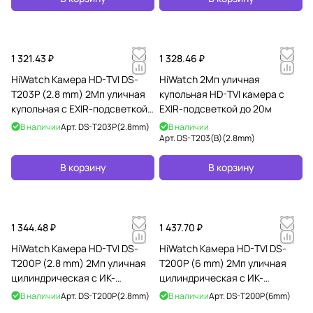
1 321.43 ₽
1 328.46 ₽
HiWatch Камера HD-TVI DS-
HiWatch 2Мп уличная
T203P (2.8 mm) 2Мп уличная
купольная HD-TVI камера с
купольная с EXIR-подсветкой
EXIR-подсветкой до 20м
до 40м и технологией PoC
В наличии
Арт.
DS-T203P(2.8mm)
В наличии
Арт.
DS-T203(B)(2.8mm)
В корзину
В корзину
1 344.48 ₽
1 437.70 ₽
HiWatch Камера HD-TVI DS-
HiWatch Камера HD-TVI DS-
T200P (2.8 mm) 2Мп уличная
T200P (6 mm) 2Мп уличная
цилиндрическая с ИК-
цилиндрическая с ИК-
подсветкой до 20м и
подсветкой до 20м и
В наличии
Арт.
DS-T200P(2.8mm)
В наличии
Арт.
DS-T200P(6mm)
технологией PoC
технологией PoC