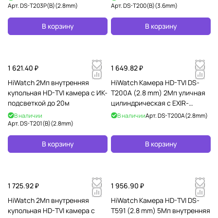
технологией PoC
Арт.
DS-T203P(B)(2.8mm)
Арт.
DS-T200(B)(3.6mm)
В корзину
В корзину
1 621.40 ₽
1 649.82 ₽
HiWatch 2Мп внутренняя
HiWatch Камера HD-TVI DS-
купольная HD-TVI камера с ИК-
T200A (2.8 mm) 2Мп уличная
подсветкой до 20м
цилиндрическая с EXIR-
подсветкой до 30м
В наличии
В наличии
Арт.
DS-T200A(2.8mm)
Арт.
DS-T201(B)(2.8mm)
В корзину
В корзину
1 725.92 ₽
1 956.90 ₽
HiWatch 2Мп внутренняя
HiWatch Камера HD-TVI DS-
купольная HD-TVI камера с
T591 (2.8 mm) 5Мп внутренняя