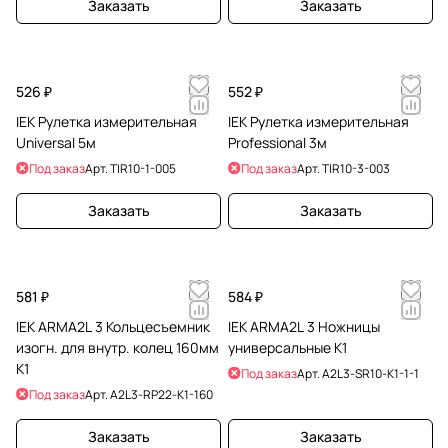
Заказать
Заказать
526 ₽
552 ₽
IEK Рулетка измерительная
IEK Рулетка измерительная
Universal 5м
Professional 3м
Под заказ
Арт.
TIR10-1-005
Под заказ
Арт.
TIR10-3-003
Заказать
Заказать
581 ₽
584 ₽
IEK ARMA2L 3 Кольцесъемник
IEK ARMA2L 3 Ножницы
изогн. для внутр. колец 160мм
универсальные К1
К1
Под заказ
Арт.
A2L3-SR10-K1-1-1
Под заказ
Арт.
A2L3-RP22-K1-160
Заказать
Заказать