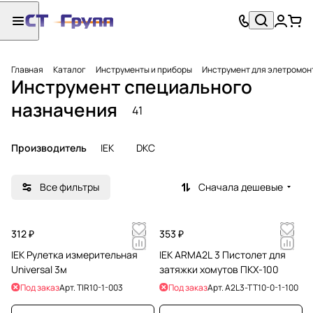
Главная
Каталог
Инструменты и приборы
Инструмент для элетромон
Инструмент специального
назначения
41
Производитель
IEK
DKC
Все фильтры
Сначала дешевые
312 ₽
353 ₽
IEK Рулетка измерительная
IEK ARMA2L 3 Пистолет для
Universal 3м
затяжки хомутов ПКХ-100
Под заказ
Арт.
TIR10-1-003
Под заказ
Арт.
A2L3-TT10-0-1-100