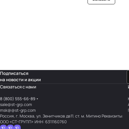
Подписаться
на новости и акции
Связаться с нами
8 (800) 555-66-89
sale@st-grp.com
msk@@st-grp.com
Россия, г. Москва, ул. Зенитчиков дв11. ст. м. Митино Реквизиты:
ООО «СТ-ГРУПП» ИНН: 6311160760