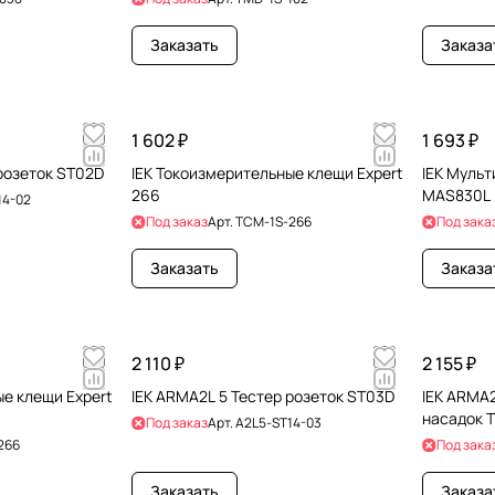
Заказать
Заказа
1 602 ₽
1 693 ₽
 розеток ST02D
IEK Токоизмерительные клещи Expert
IEK Муль
266
MAS830L
14-02
Под заказ
Арт.
TCM-1S-266
Под зака
Заказать
Заказа
2 110 ₽
2 155 ₽
ые клещи Expert
IEK ARMA2L 5 Тестер розеток ST03D
IEK ARMA2
насадок 
Под заказ
Арт.
A2L5-ST14-03
266
Под зака
Заказать
Заказа