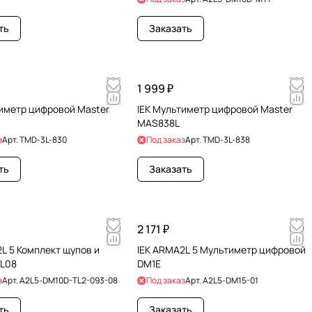
ть
Заказать
1 999 ₽
тиметр цифровой Master
IEK Мультиметр цифровой Master
MAS838L
з
Арт.
TMD-3L-830
Под заказ
Арт.
TMD-3L-838
ть
Заказать
2 171 ₽
L 5 Комплект щупов и
IEK ARMA2L 5 Мультиметр цифровой
TL08
DM1E
з
Арт.
A2L5-DM10D-TL2-093-08
Под заказ
Арт.
A2L5-DM15-01
ть
Заказать