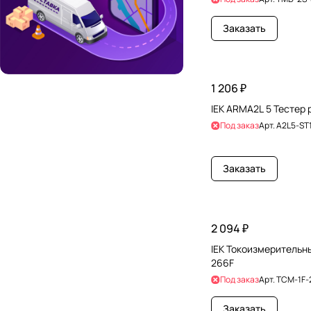
Заказать
1 206 ₽
IEK ARMA2L 5 Тестер
Под заказ
Арт.
A2L5-ST
Заказать
2 094 ₽
IEK Токоизмерительн
266F
Под заказ
Арт.
TCM-1F-
Заказать