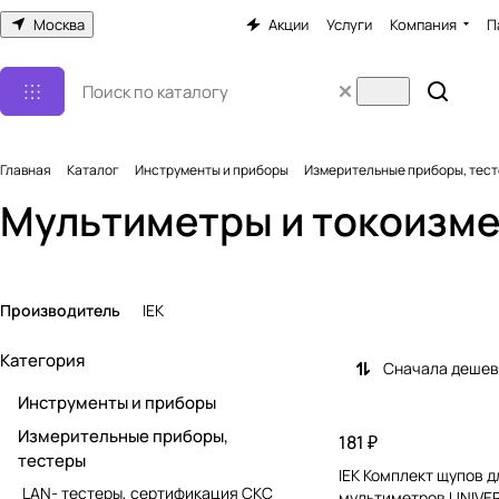
Москва
Акции
Услуги
Компания
П
Главная
Каталог
Инструменты и приборы
Измерительные приборы, тес
Мультиметры и токоизм
Производитель
IEK
Категория
Сначала деше
Инструменты и приборы
Измерительные приборы,
181 ₽
тестеры
IEK Комплект щупов д
LAN- тестеры, сертификация СКС
мультиметров UNIV