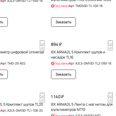
з
Арт.
A2L5-DM10D-TL1-093-16
Под заказ
Арт.
TMD50D-TL-100-18
ть
Заказать
894 ₽
иметр цифровой Universal
IEK ARMA2L 5 Комплект щупов и
насадок TL16
з
Арт.
TMD-2S-832
Под заказ
Арт.
A2L5-DM10D-TL2-093-16
ть
Заказать
1 140 ₽
L 5 Комплект щупов TL20
IEK ARMA2L 5 Лента с магнитом для
мультиметров MT10
з
Арт.
A2L5-DM10D-TL1-106-20
Под заказ
Арт.
A2L5-DM10D-MT1