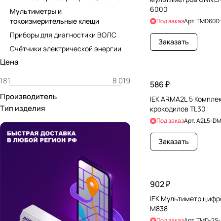
6000
Мультиметры и
токоизмерительные клещи
Под заказ
Арт.
TMD60D-
Приборы для диагностики ВОЛС
Заказать
Счётчики электрической энергии
Цена
586 ₽
Производитель
IEK ARMA2L 5 Компле
Тип изделия
крокодилов TL30
Под заказ
Арт.
A2L5-DM
Заказать
902 ₽
IEK Мультиметр цифро
M838
Под заказ
Арт.
TMD-2S-