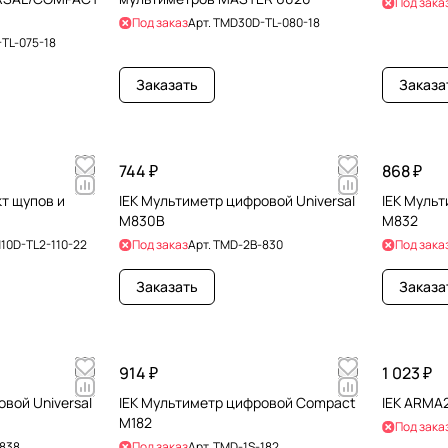
Под зака
Под заказ
Арт.
TMD30D-TL-080-18
TL-075-18
Заказать
Заказа
744 ₽
868 ₽
кт щупов и
IEK Мультиметр цифровой Universal
IEK Мульт
M830B
M832
10D-TL2-110-22
Под заказ
Арт.
TMD-2B-830
Под зака
Заказать
Заказа
914 ₽
1 023 ₽
вой Universal
IEK Мультиметр цифровой Compact
IEK ARMA2
M182
Под зака
838
Под заказ
Арт.
TMD-1S-182