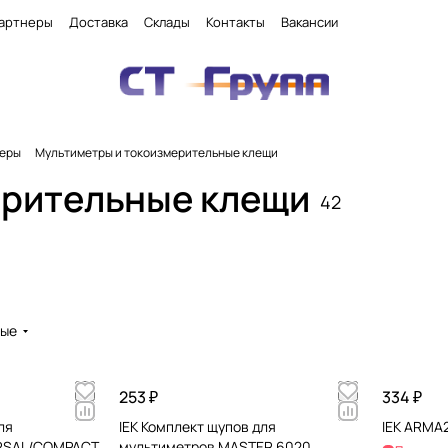
артнеры
Доставка
Склады
Контакты
Вакансии
теры
Мультиметры и токоизмерительные клещи
ерительные клещи
42
вые
253 ₽
334 ₽
ля
IEK Комплект щупов для
IEK ARMA2
ERSAL/COMPACT
мультиметров MASTER 6020