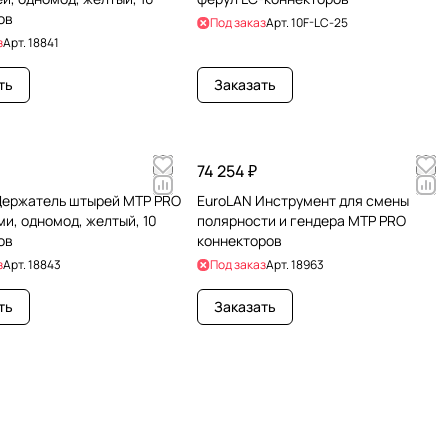
ов
Под заказ
Арт.
10F-LC-25
з
Арт.
18841
ть
Заказать
74 254 ₽
Держатель штырей MTP PRO
EuroLAN Инструмент для смены
и, одномод, желтый, 10
полярности и гендера MTP PRO
ов
коннекторов
з
Арт.
18843
Под заказ
Арт.
18963
ть
Заказать