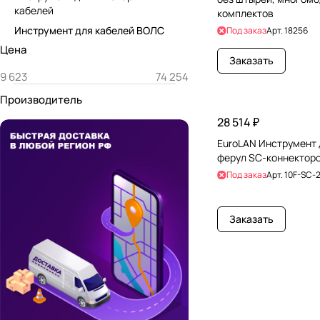
кабелей
комплектов
Инструмент для кабелей ВОЛС
Под заказ
Арт.
18256
Цена
Заказать
Производитель
28 514 ₽
EuroLAN Инструмент 
ферул SC-коннектор
Под заказ
Арт.
10F-SC-
Заказать