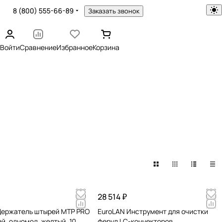
8 (800) 555-66-89
Заказать звонок
Войти
Сравнение
Избранное
Корзина
28 514 ₽
Держатель штырей MTP PRO
EuroLAN Инструмент для очистки
й, одномод, желтый, 10
ферул LC-коннекторов