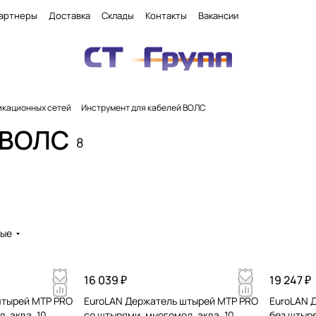
артнеры
Доставка
Склады
Контакты
Вакансии
икационных сетей
Инструмент для кабелей ВОЛС
 ВОЛС
8
вые
16 039 ₽
19 247 ₽
штырей MTP PRO
EuroLAN Держатель штырей MTP PRO
EuroLAN 
, аква, 10
со штырями, многомод, аква, 10
без штыре