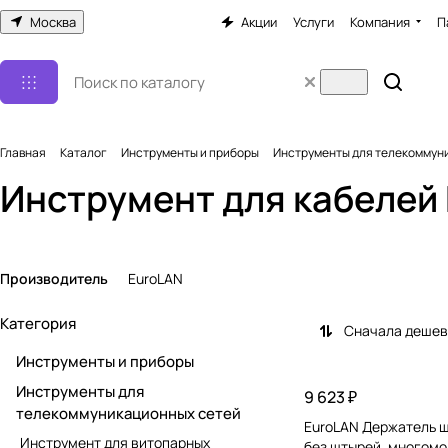
Москва
Акции
Услуги
Компания
П
Главная
Каталог
Инструменты и приборы
Инструменты для телекоммун
Инструмент для кабелей
Производитель
EuroLAN
Категория
Сначала деше
Инструменты и приборы
Инструменты для
9 623 ₽
телекоммуникационных сетей
EuroLAN Держатель 
Инструмент для витопарных
без штырей, многомод