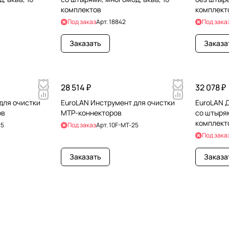
комплектов
комплект
Под заказ
Арт.
18842
Под зака
Заказать
Заказа
28 514 ₽
32 078 ₽
для очистки
EuroLAN Инструмент для очистки
EuroLAN 
ов
MTP-коннекторов
со штырям
комплект
25
Под заказ
Арт.
10F-MT-25
Под зака
Заказать
Заказа