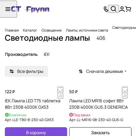
Светодиодны
Главная
Каталог
Освещение
Лампы, источники света
Светодиодные лампы
406
Производитель
IEK
Все фильтры
Сначала дешевые
122 ₽
50 ₽
IEK Лампа LED T75 таблетка
Лампа LED MR16 софит 8Вт
8Вт 230В 4000К GX53
230В 4000К GU5.3 GENERICA
В наличии
Под заказ
Арт.
LLE-T80-8-230-40-GX53
Арт.
LL-MR16-08-230-40-GU5-G
В корзину
Заказать