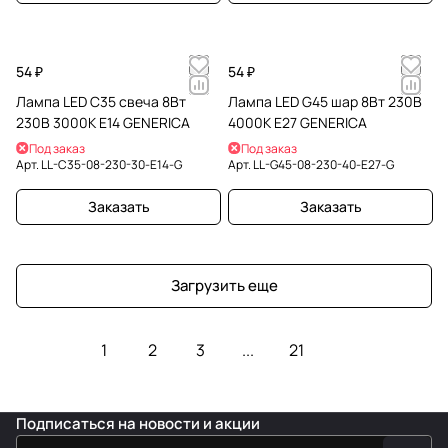
54 ₽
54 ₽
Лампа LED C35 свеча 8Вт
Лампа LED G45 шар 8Вт 230В
230В 3000К E14 GENERICA
4000К E27 GENERICA
Под заказ
Под заказ
Арт.
LL-C35-08-230-30-E14-G
Арт.
LL-G45-08-230-40-E27-G
Заказать
Заказать
Загрузить еще
1
2
3
...
21
Подписаться
на новости и акции