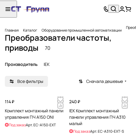
Преоб
Главная
Каталог
Оборудование промышленной автоматизации
Преобразователи частоты,
приводы
70
Производитель
IEK
Все фильтры
Сначала дешевые
114 ₽
240 ₽
Комплект монтажный панели
IEK Комплект монтажный
управления ПЧ A150 ONI
панели управления ПЧ A310
малый
Под заказ
Арт.
EC-A150-EXT
Под заказ
Арт.
EC-A310-EXT-S