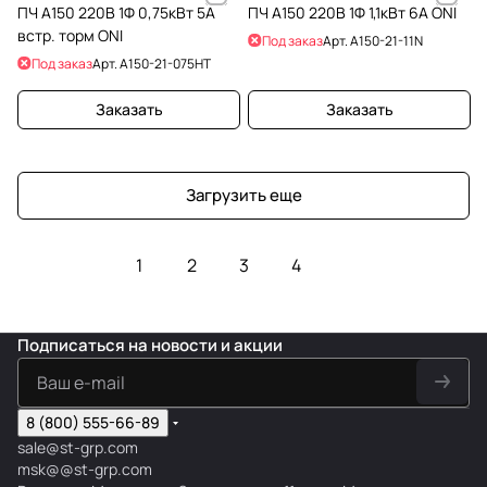
ПЧ A150 220В 1Ф 0,75кВт 5А
ПЧ A150 220В 1Ф 1,1кВт 6А ONI
встр. торм ONI
Под заказ
Арт.
A150-21-11N
Под заказ
Арт.
A150-21-075HT
Заказать
Заказать
Загрузить еще
1
2
3
4
Подписаться
на новости и акции
8 (800) 555-66-89
sale@st-grp.com
msk@@st-grp.com