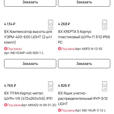
Заказать
Заказать
4 134 ₽
4 268 ₽
IEK Компенсатор высоты для
IEK KREPTA 5 Корпус
УЭРМ-400-600 LIGHT (2 шт/
пластиковый ЩУРн-П 3/12 IP66
компл)
PC
Под заказ
Под заказ
Арт.
MSP3-N-12-55
Арт.
IND-KOMP-400-600-1-L
Заказать
Заказать
4 766 ₽
4 826 ₽
IEK TITAN Корпус метал.
IEK Ящик учетно-
ЩУРн-1/9 (470х260х145) IP31
распределительный ЯУР-3/12
LIGHT
Под заказ
Арт.
MKM22-N-09-31-ZO
Под заказ
Арт.
IND-YAUR-3-12-L