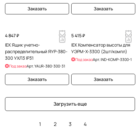
Заказать
Заказать
4 847 ₽
5 415 ₽
IEK Ящик учетно-
IEK Компенсатор высоты для
распределительный ЯУР-380-
УЭРМ-Х-3300 (2шт/компл)
300 УХЛ3 IP31
Под заказ
Арт.
IND-KOMP-3300-1
Под заказ
Арт.
YAUR-380-300-31
Заказать
Заказать
Загрузить еще
1
2
3
4