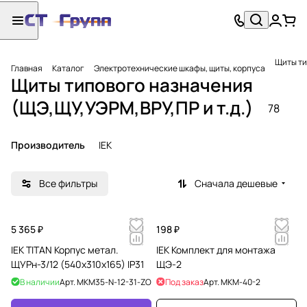
Щиты ти
Главная
Каталог
Электротехнические шкафы, щиты, корпуса
Щиты типового назначения
(ЩЭ,ЩУ,УЭРМ,ВРУ,ПР и т.д.)
78
Производитель
IEK
Все фильтры
Сначала дешевые
5 365 ₽
198 ₽
IEK TITAN Корпус метал.
IEK Комплект для монтажа
ЩУРн-3/12 (540х310х165) IP31
ЩЭ-2
В наличии
Арт.
MKM35-N-12-31-ZO
Под заказ
Арт.
MKM-40-2