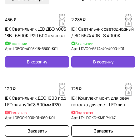
456 ₽
2 285 ₽
IEK Светильник LED ДБО 4003
IEK Светильник светодиодный
18Вт 6500К IP20 600мм опал
ДВО 6574 40Вт S 4000К
В наличии
В наличии
Арт.
LDBO0-4003-18-6500-K01
Арт.
LDVO0-6574-40-4000-K01
В корзину
В корзину
120 ₽
125 ₽
IEK Светильник ДБО 1000 под
IEK Комплект монт. для рееч.
LED лампу 1хТ8 600мм IP20
потолка для свет. LED лин.
Под заказ
Под заказ
Арт.
LDBO0-1000-01-060-K01
Арт.
LT-LDCKD-KMRP-K47
Заказать
Заказать