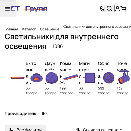
Светильники для внутреннего освещен
Главная
Каталог
Освещение
Светильники для внутреннего
освещения
1086
Быто
Даун
Комм
Маги
Офис
Точе
вые
лайт
уналь
стра
но-
чные
лине
свет
ные и
льны
адми
свет
йные
ильн
ЖКХ
е
нист
ильн
63
53
199
33
592
132
свет
ики
свети
лине
рати
ики
товара
товара
товаров
товара
товара
товара
ильн
льник
йные
вные
ики
и
свет
свет
ильн
ильн
Производитель
IEK
ики
ики
Все фильтры
Сначала дешевые