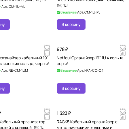
19", 1U
и
Арт.
CM-1U-ML
В наличии
Арт.
CM-1U-PL
ину
В корзину
978 ₽
рганайзер кабельный 19"
Netfoul Органайзер 19" 1U 4 кольца,
ллических кольца, черный
серый
и
Арт.
RE-CM-1UM
В наличии
Арт.
NFA-CO-С4
ину
В корзину
₽
1 323 ₽
 Кабельный организатор
RACK5 Кабельный органайзер с
ский с крышкой, 19", 1U
металлическими кольцами и