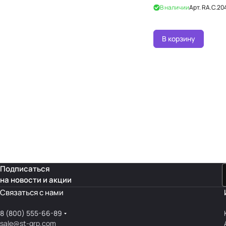
В наличии
Арт.
RA.C.204
В корзину
Подписаться
на новости и акции
Связаться с нами
8 (800) 555-66-89
sale@st-grp.com