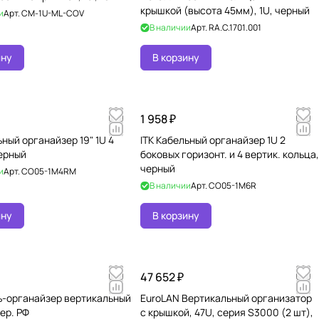
крышкой (высота 45мм), 1U, черный
и
Арт.
CM-1U-ML-COV
В наличии
Арт.
RA.C.1701.001
ину
В корзину
1 958 ₽
ьный органайзер 19" 1U 4
ITK Кабельный органайзер 1U 2
черный
боковых горизонт. и 4 вертик. кольца,
черный
и
Арт.
CO05-1M4RM
В наличии
Арт.
CO05-1M6R
ину
В корзину
47 652 ₽
ль-органайзер вертикальный
EuroLAN Вертикальный организатор
ер. РФ
с крышкой, 47U, серия S3000 (2 шт),