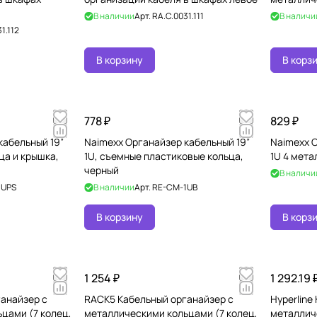
В наличии
Арт.
RA.C.0031.111
В наличи
1.112
В корзину
В корз
778 ₽
829 ₽
кабельный 19”
Naimexx Органайзер кабельный 19”
Naimexx О
ца и крышка,
1U, съемные пластиковые кольца,
1U 4 мета
черный
В наличи
1UPS
В наличии
Арт.
RE-CM-1UB
В корзину
В корз
1 254 ₽
1 292.19 
анайзер с
RACK5 Кабельный органайзер с
Hyperline
цами (7 колец,
металлическими кольцами (7 колец,
металличе