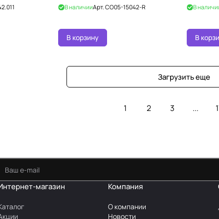
2.011
В наличии
Арт.
CO05-15042-R
В наличи
В корзину
В корз
Загрузить еще
1
2
3
...
1
Интернет-магазин
Компания
Каталог
О компании
Акции
Новости