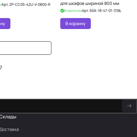
для шкафов шириной 800 мм
и
Арт.
ZP-CC05-42U-V-0800-R
В наличии
Арт.
60A-18-47-01-31BL
ину
В корзину
7
Склады
Доставка