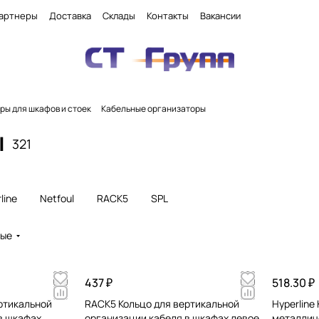
артнеры
Доставка
Склады
Контакты
Вакансии
ры для шкафов и стоек
Кабельные организаторы
ы
321
line
Netfoul
RACK5
SPL
вые
437 ₽
518.30 ₽
ртикальной
RACK5 Кольцо для вертикальной
Hyperline
в шкафах
организации кабеля в шкафах левое
металличе