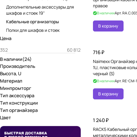
правое
Дополнительные аксессуары для
шкафов и стоек 19"
В наличии
Арт.
RA.C.003
Кабельные организаторы
В корзину
Полки для шкафов и стоек
Цена
716 ₽
В наличии
(
24
)
Naimexx Органайзер 
Производитель
1U, пластиковые коль
Высота, U
черный (S)
Материал
В наличии
Арт.
RE-CM-
Минпромторг
В корзину
Тип аксессуара
Тип конструкции
Тип органайзера
Цвет
1 240 ₽
RACK5 Кабельный орг
металлическими коль