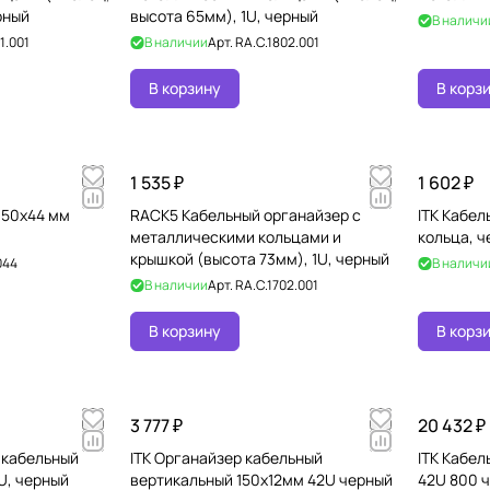
рный
высота 65мм), 1U, черный
В наличи
1.001
В наличии
Арт.
RA.C.1802.001
В корзину
В корз
1 535 ₽
1 602 ₽
 50x44 мм
RACK5 Кабельный органайзер с
ITK Кабел
металлическими кольцами и
кольца, 
крышкой (высота 73мм), 1U, черный
044
В наличи
В наличии
Арт.
RA.C.1702.001
В корзину
В корз
3 777 ₽
20 432 ₽
 кабельный
ITK Органайзер кабельный
ITK Кабе
U, черный
вертикальный 150х12мм 42U черный
42U 800 ч