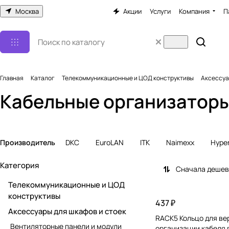
Москва
Акции
Услуги
Компания
П
Главная
Каталог
Телекоммуникационные и ЦОД конструктивы
Аксессуа
Кабельные организатор
Производитель
DKC
EuroLAN
ITK
Naimexx
Hyper
Категория
Сначала деше
Телекоммуникационные и ЦОД
конструктивы
437 ₽
Аксессуары для шкафов и стоек
RACK5 Кольцо для ве
Вентиляторные панели и модули
организации кабеля 