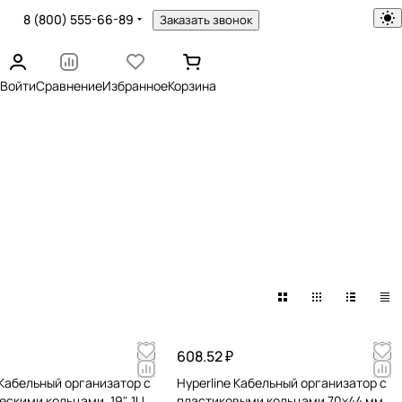
8 (800) 555-66-89
Заказать звонок
Войти
Сравнение
Избранное
Корзина
608.52 ₽
 Кабельный организатор с
Hyperline Кабельный организатор с
скими кольцами, 19", 1U
пластиковыми кольцами 70x44 мм,