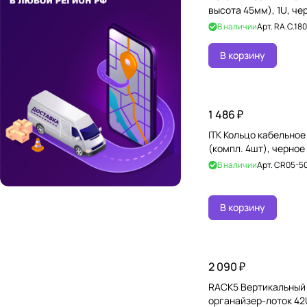
высота 45мм), 1U, че
В наличии
Арт.
RA.C.180
В корзину
1 486 ₽
ITK Кольцо кабельное
(компл. 4шт), черное
В наличии
Арт.
CR05-5
В корзину
2 090 ₽
RACK5 Вертикальный
органайзер-лоток 42