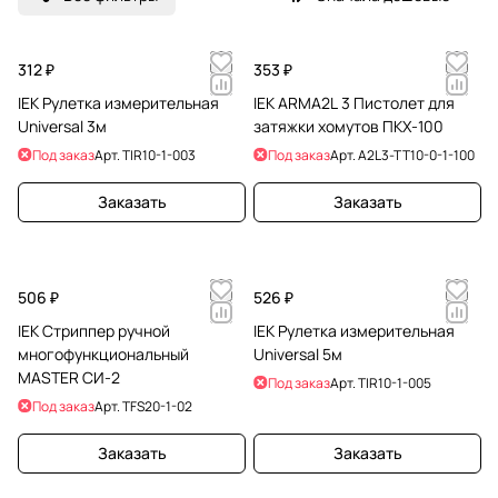
р
я
о
т
312 ₽
353 ₽
я
IEK Рулетка измерительная
IEK ARMA2L 3 Пистолет для
Universal 3м
затяжки хомутов ПКХ-100
к
и
Под заказ
Арт.
TIR10-1-003
Под заказ
Арт.
A2L3-TT10-0-1-100
Заказать
Заказать
506 ₽
526 ₽
IEK Стриппер ручной
IEK Рулетка измерительная
многофункциональный
Universal 5м
MASTER СИ-2
Под заказ
Арт.
TIR10-1-005
Под заказ
Арт.
TFS20-1-02
Заказать
Заказать