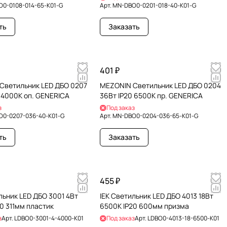
0-0108-014-65-K01-G
Арт.
MN-DBO0-0201-018-40-K01-G
ть
Заказать
401 ₽
Светильник LED ДБО 0207
MEZONIN Светильник LED ДБО 0204
 4000К оп. GENERICA
36Вт IP20 6500К пр. GENERICA
з
Под заказ
0-0207-036-40-K01-G
Арт.
MN-DBO0-0204-036-65-K01-G
ть
Заказать
455 ₽
льник LED ДБО 3001 4Вт
IEK Светильник LED ДБО 4013 18Вт
0 311мм пластик
6500К IP20 600мм призма
з
Арт.
LDBO0-3001-4-4000-K01
Под заказ
Арт.
LDBO0-4013-18-6500-K01