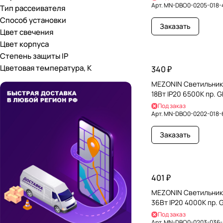
Арт.
MN-DBO0-0205-018-
Тип рассеивателя
Способ установки
Заказать
Цвет свечения
Цвет корпуса
Степень защиты IP
Цветовая температура, К
340 ₽
MEZONIN Светильник
18Вт IP20 6500К пр. 
Под заказ
Арт.
MN-DBO0-0202-018-
Заказать
401 ₽
MEZONIN Светильник
36Вт IP20 4000К пр.
Под заказ
Арт.
MN-DBO0-0203-036-