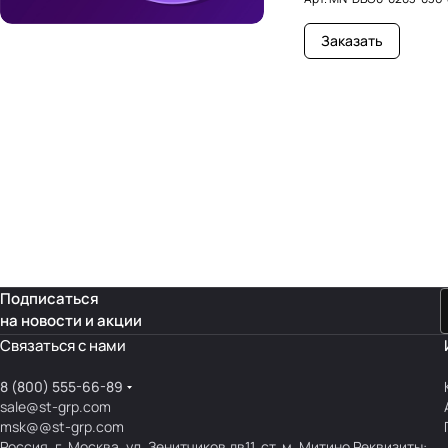
Заказать
Подписаться
на новости и акции
Связаться с нами
8 (800) 555-66-89
sale@st-grp.com
msk@@st-grp.com
Россия, г. Москва, ул. Зенитчиков дв11. ст. м. Митино Реквизиты: