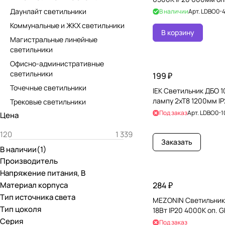
Даунлайт светильники
В наличии
Арт.
LDBO0-4
Коммунальные и ЖКХ светильники
В корзину
Магистральные линейные
светильники
Офисно-административные
светильники
199 ₽
Точечные светильники
IEK Светильник ДБО 1
лампу 2хТ8 1200мм I
Трековые светильники
Под заказ
Арт.
LDBO0-1
Цена
Заказать
В наличии
(
1
)
Производитель
Напряжение питания, В
Материал корпуса
284 ₽
Тип источника света
MEZONIN Светильник
Тип цоколя
18Вт IP20 4000К оп. 
Серия
Под заказ