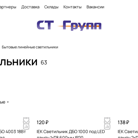
артнеры
Доставка
Склады
Контакты
Вакансии
Бытовые линейные светильники
льники
63
вые
120 ₽
138 ₽
БО 4003 18Вт
IEK Светильник ДБО 1000 под LED
IEK Свети
ал
лампу 1хТ8 600мм IP20
лампу 2х