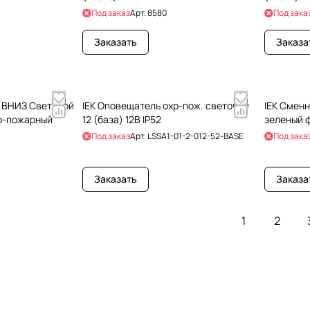
Под заказ
Арт.
8580
Под зака
Заказать
Заказа
 ВНИЗ Световой
IEK Оповещатель охр-пож. световой
IEK Сменн
о-пожарный
12 (база) 12В IP52
зеленый 
Под заказ
Арт.
LSSA1-01-2-012-52-BASE
Под зака
Заказать
Заказа
1
2