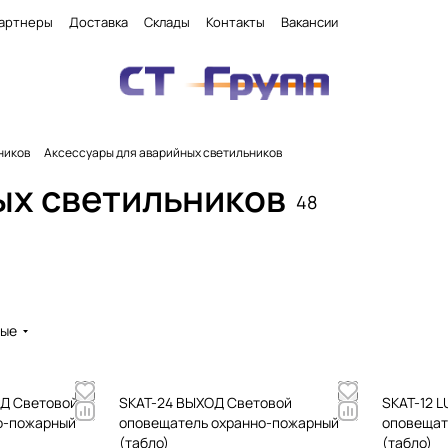
артнеры
Доставка
Склады
Контакты
Вакансии
ников
Аксессуары для аварийных светильников
ых светильников
48
вые
Д Световой
SKAT-24 ВЫХОД Световой
SKAT-12 
о-пожарный
оповещатель охранно-пожарный
оповещат
(табло)
(табло)