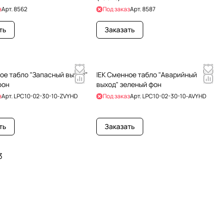
з
Арт.
8562
Под заказ
Арт.
8587
ть
Заказать
ое табло "Запасный выход"
IEK Сменное табло "Аварийный
фон
выход" зеленый фон
з
Арт.
LPC10-02-30-10-ZVYHD
Под заказ
Арт.
LPC10-02-30-10-AVYHD
ть
Заказать
3