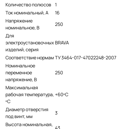
Количество полюсов
1
Ток номинальный, А
16
Напряжение
250
номинальное, В
Для
электроустановочных
BRAVA
изделий, серия
Соответствие нормам
ТУ 3464-017-47022248-2007
Номинальное
переменное
250
напряжение, В
Максимальная
рабочая температура,
+60ºС
ºС
Диаметр отверстия
3
под винт, мм
Высота номинальная,
43