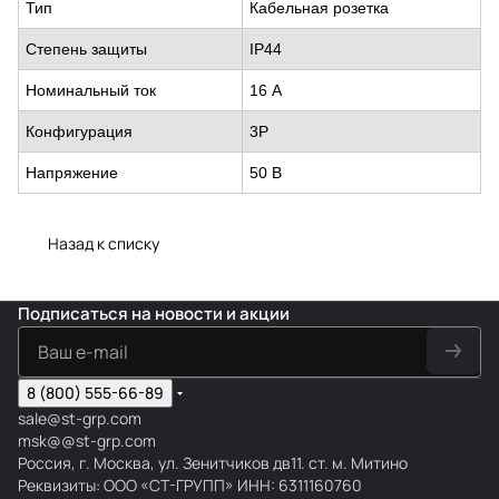
Тип
Кабельная розетка
Степень защиты
IP44
Номинальный ток
16 А
Конфигурация
3P
Напряжение
50 В
Назад к списку
Подписаться
на новости и акции
8 (800) 555-66-89
sale@st-grp.com
msk@@st-grp.com
Россия, г. Москва, ул. Зенитчиков дв11. ст. м. Митино
Реквизиты: ООО «СТ-ГРУПП» ИНН: 6311160760