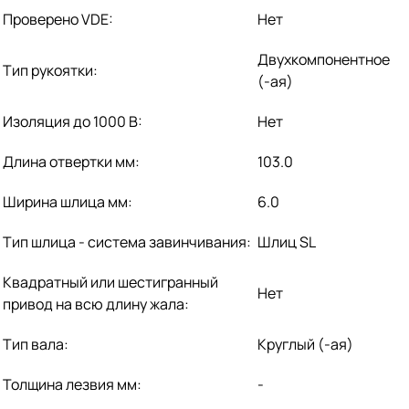
Проверено VDE:
Нет
Двухкомпонентное
Тип рукоятки:
(-ая)
Изоляция до 1000 В:
Нет
Длина отвертки мм:
103.0
Ширина шлица мм:
6.0
Тип шлица - система завинчивания:
Шлиц SL
Квадратный или шестигранный
Нет
привод на всю длину жала:
Тип вала:
Круглый (-ая)
Толщина лезвия мм:
-