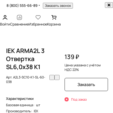
8 (800) 555-66-89
Заказать звонок
Войти
Сравнение
Избранное
Корзина
IEK ARMA2L 3
139 ₽
Отвертка
SL6,0х38 K1
Цена указана с учётом
НДС 22%
Арт.
A2L3-SC10-K1-SL-60-
038
Заказать
Характеристики
Под заказ
Базовая единица
:
шт
Производитель
:
IEK