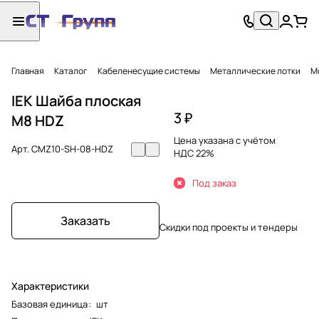
Главная
Каталог
Кабеленесущие системы
Металлические лотки
М
IEK Шайба плоская
3 ₽
M8 HDZ
Цена указана с учётом
Арт.
CMZ10-SH-08-HDZ
НДС 22%
Под заказ
Заказать
Скидки под проекты и тендеры
Характеристики
Базовая единица
:
шт