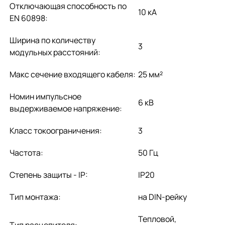
Отключающая способность по
10 кА
EN 60898:
Ширина по количеству
3
модульных расстояний:
Макс сечение входящего кабеля:
25 мм²
Номин импульсное
6 кВ
выдерживаемое напряжение:
Класс токоограничения:
3
Частота:
50 Гц
Степень защиты - IP:
IP20
Тип монтажа:
на DIN-рейку
Тепловой,
Тип расцепителя: