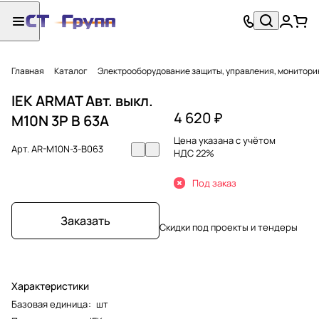
Главная
Каталог
Электрооборудование защиты, управления, монитори
IEK ARMAT Авт. выкл.
4 620 ₽
M10N 3P B 63А
Цена указана с учётом
Арт.
AR-M10N-3-B063
НДС 22%
Под заказ
Заказать
Скидки под проекты и тендеры
Характеристики
Базовая единица
:
шт