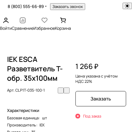
8 (800) 555-66-89
Заказать звонок
Войти
Сравнение
Избранное
Корзина
IEK ESCA
1 266 ₽
Разветвитель Т-
обр. 35х100мм
Цена указана с учётом
НДС 22%
Арт.
CLP1T-035-100-1
Заказать
Характеристики
Под заказ
Базовая единица
:
шт
Производитель
:
IEK