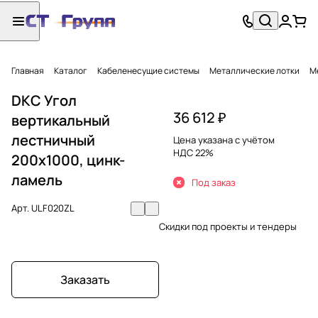
Главная
Каталог
Кабеленесущие системы
Металлические лотки
М
DKC Угол
36 612 ₽
вертикальный
лестничный
Цена указана с учётом
НДС 22%
200х1000, цинк-
ламель
Под заказ
Арт.
ULF020ZL
Скидки под проекты и тендеры
Заказать