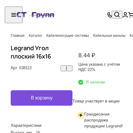
Главная
Каталог
Кабеленесущие системы
Кабельные каналы
К
Legrand Угол
8.44 ₽
плоский 16x16
Цена указана с учётом
Арт.
638113
НДС 22%
В наличии
В корзину
Товар участвует в акции
Грандиозная
распродажа
Характеристики
продукции Legrand!
Высота, мм
:
16