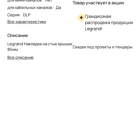
для мини-каналов
:
Нет
Товар участвует в акции
для кабельных каналов
:
Да
Серия
:
DLP
Грандиозная
Все характеристики
распродажа продукции
Legrand!
Описание
Legrand Накладка на стык крышки
Скидки под проекты и тендеры
85мм
Все описание