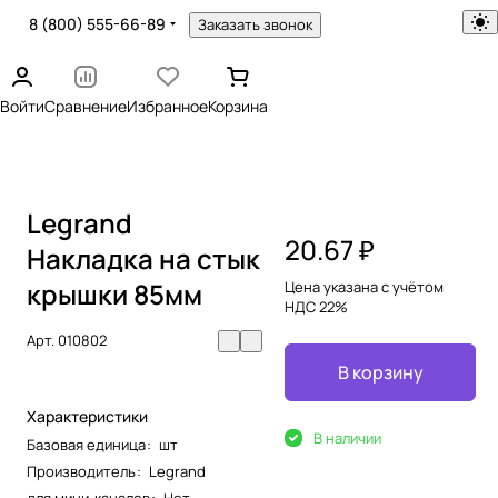
8 (800) 555-66-89
Заказать звонок
Войти
Сравнение
Избранное
Корзина
Legrand
20.67 ₽
Накладка на стык
крышки 85мм
Цена указана с учётом
НДС 22%
Арт.
010802
В корзину
Характеристики
В наличии
Базовая единица
:
шт
Производитель
:
Legrand