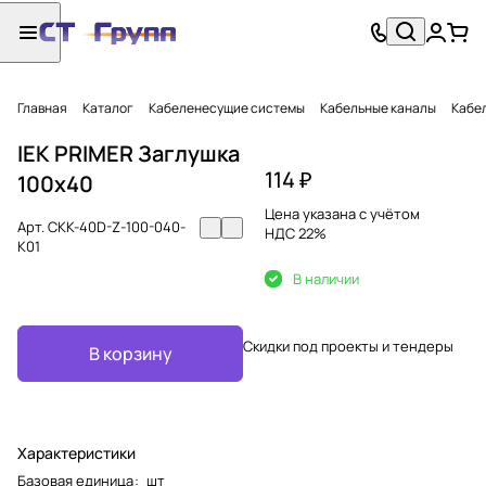
Главная
Каталог
Кабеленесущие системы
Кабельные каналы
Кабел
IEK PRIMER Заглушка
114 ₽
100х40
Цена указана с учётом
Арт.
CKK-40D-Z-100-040-
НДС 22%
K01
В наличии
Скидки под проекты и тендеры
В корзину
Характеристики
Базовая единица
:
шт