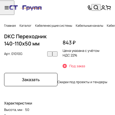
Главная
Каталог
Кабеленесущие системы
Кабельные каналы
Кабел
DKC Переходник
843 ₽
140-110х50 мм
Цена указана с учётом
Арт.
01010G
НДС 22%
Под заказ
Заказать
Скидки под проекты и тендеры
Характеристики
Высота, мм
:
50