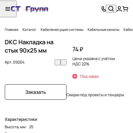
Главная
Каталог
Кабеленесущие системы
Кабельные каналы
Кабел
DKC Накладка на
74 ₽
стык 90х25 мм
Цена указана с учётом
Арт.
09204
НДС 22%
Под заказ
Заказать
Скидки под проекты и тендеры
Характеристики
Высота, мм
:
25