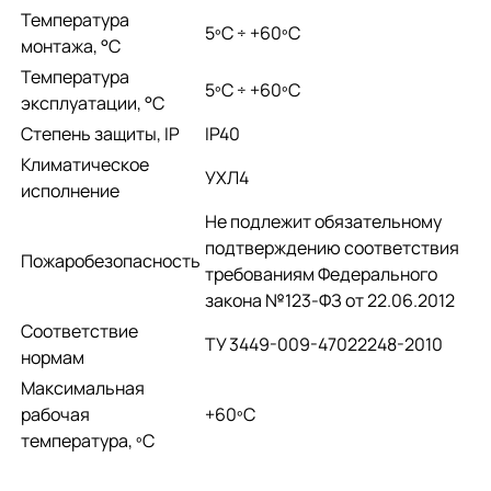
Температура
­5ºС ÷ +60ºС
монтажа, °С
Температура
­5ºС ÷ +60ºС
эксплуатации, °С
Степень защиты, IP
IP40
Климатическое
УХЛ4
исполнение
Не подлежит обязательному
подтверждению соответствия
Пожаробезопасность
требованиям Федерального
закона №123-ФЗ от 22.06.2012
Соответствие
ТУ 3449-009-47022248-2010
нормам
Максимальная
рабочая
+60ºС
температура, ºС