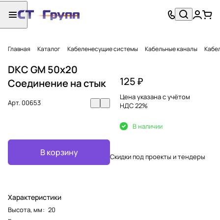
Главная
Каталог
Кабеленесущие системы
Кабельные каналы
Кабел
DKC GM 50x20
125 ₽
Соединение на стык
Цена указана с учётом
Арт.
00653
НДС 22%
В наличии
В корзину
Скидки под проекты и тендеры
Характеристики
Высота, мм
:
20