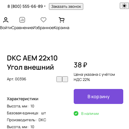
8 (800) 555-66-89
Заказать звонок
Войти
Сравнение
Избранное
Корзина
DKC AEM 22x10
38 ₽
Угол внешний
Цена указана с учётом
Арт.
00396
НДС 22%
В корзину
Характеристики
Высота, мм
:
10
Базовая единица
:
шт
В наличии
Производитель
:
DKC
Высота, мм
:
10