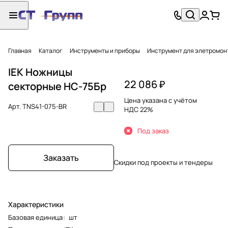
Главная
Каталог
Инструменты и приборы
Инструмент для элетромон
IEK Ножницы
22 086 ₽
секторные НС-75Бр
Цена указана с учётом
Арт.
TNS41-075-BR
НДС 22%
Под заказ
Заказать
Скидки под проекты и тендеры
Характеристики
Базовая единица
:
шт