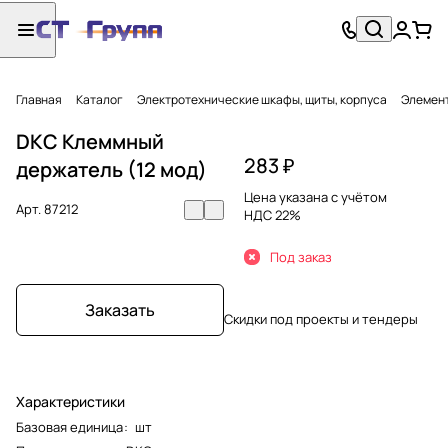
Главная
Каталог
Электротехнические шкафы, щиты, корпуса
Элемент
DKC Клеммный
283 ₽
держатель (12 мод)
Цена указана с учётом
Арт.
87212
НДС 22%
Под заказ
Заказать
Скидки под проекты и тендеры
Характеристики
Базовая единица
:
шт