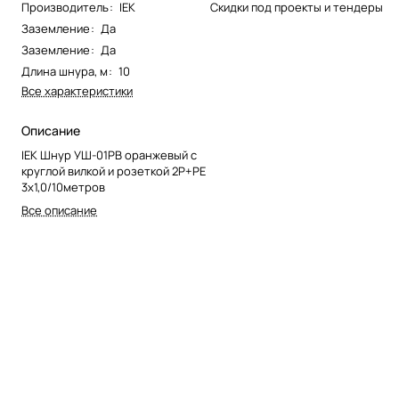
Производитель
:
IEK
Скидки под проекты и тендеры
Заземление
:
Да
Заземление
:
Да
Длина шнура, м
:
10
Все характеристики
Описание
IEK Шнур УШ-01РВ оранжевый с
круглой вилкой и розеткой 2Р+PЕ
3х1,0/10метров
Все описание