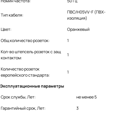
Номин частота:
50 Гц
ПВС/H05VV-F (ПВХ-
Тип кабеля:
изоляция)
Цвет:
Оранжевый
Общ количество розеток:
1
Кол-во штепсель розеток с защ
1
контактом:
Количество розеток
1
европейского стандарта:
Эксплуатационные параметры
Срок службы, Лет:
не менее 5
Гарантийный срок, Лет:
3