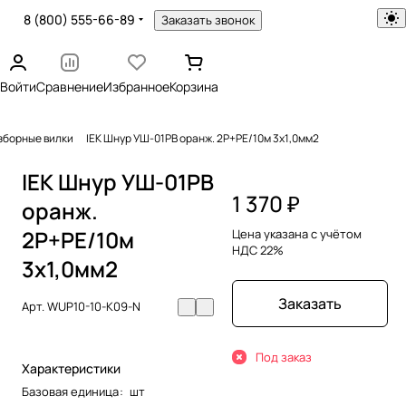
8 (800) 555-66-89
Заказать звонок
Войти
Сравнение
Избранное
Корзина
зборные вилки
IEK Шнур УШ-01РВ оранж. 2P+PE/10м 3х1,0мм2
IEK Шнур УШ-01РВ
1 370 ₽
оранж.
2P+PE/10м
Цена указана с учётом
НДС 22%
3х1,0мм2
Заказать
Арт.
WUP10-10-K09-N
Под заказ
Характеристики
Базовая единица
:
шт