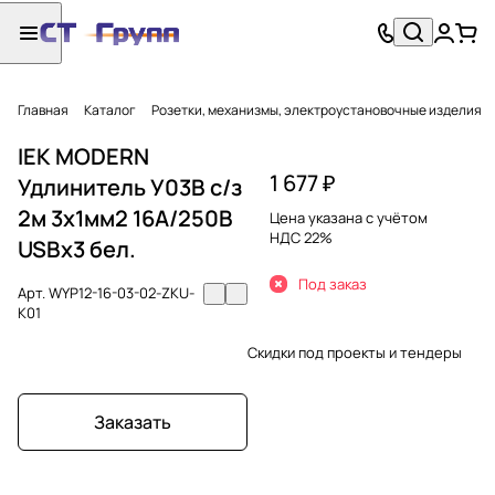
Главная
Каталог
Розетки, механизмы, электроустановочные изделия
IEK MODERN
1 677 ₽
Удлинитель У03В с/з
2м 3х1мм2 16А/250В
Цена указана с учётом
НДС 22%
USBх3 бел.
Под заказ
Арт.
WYP12-16-03-02-ZKU-
K01
Скидки под проекты и тендеры
Заказать