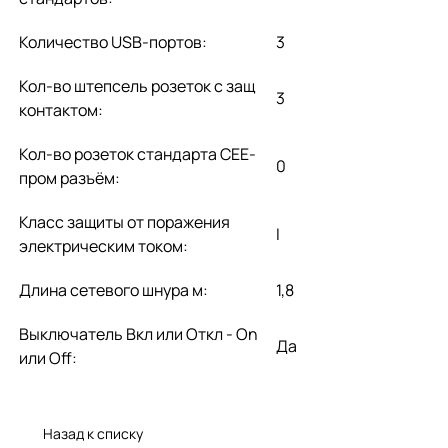
Количество USB-портов:
3
Кол-во штепсель розеток с защ
3
контактом:
Кол-во розеток стандарта CEE-
0
пром разъём:
Класс защиты от поражения
I
электрическим током:
Длина сетевого шнура м:
1,8
Выключатель Вкл или Откл - On
Да
или Off:
Назад к списку