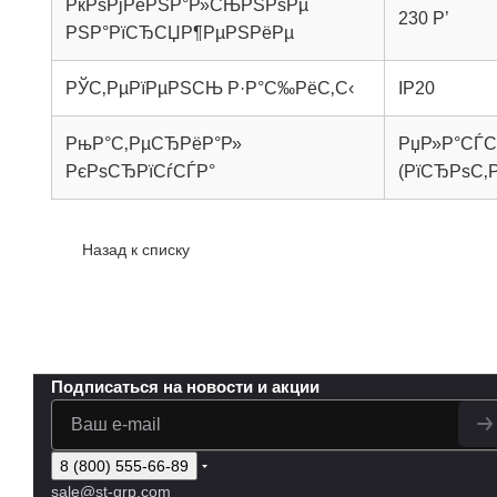
РќРѕРјРёРЅР°Р»СЊРЅРѕРµ
230 Р’
РЅР°РїСЂСЏР¶РµРЅРёРµ
РЎС‚РµРїРµРЅСЊ Р·Р°С‰РёС‚С‹
IP20
РњР°С‚РµСЂРёР°Р»
РџР»Р°СЃС
РєРѕСЂРїСѓСЃР°
(РїСЂРѕС‚
Назад к списку
Подписаться
на новости и акции
8 (800) 555-66-89
sale@st-grp.com