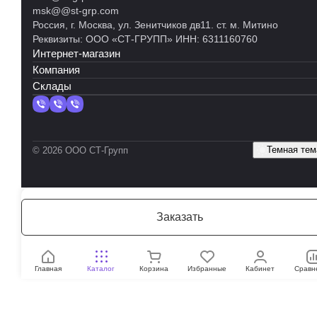
msk@@st-grp.com
Россия, г. Москва, ул. Зенитчиков дв11. ст. м. Митино
Реквизиты: ООО «СТ-ГРУПП» ИНН: 6311160760
Интернет-магазин
Компания
Склады
Темная тем
© 2026 ООО СТ-Групп
Заказать
Главная
Каталог
Корзина
Избранные
Кабинет
Сравн