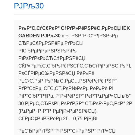
РЈРљ30
РљР°С‚СѓС€РєР° СѓРґР»РёРЅРёС‚РµР»СЏ IEK
GARDEN РЈРљ30
вЂ” РЅР°РґС‘Р¶РЅРѕРµ
СЂРµС€РµРЅРёРµ РґР»СЏ
РІСЂРµРјРµРЅРЅРѕРіРѕ
РїРѕРґРєР»СЋС‡РµРЅРёСЏ
СЌР»РµРєС‚СЂРѕРёРЅСЃС‚СЂСѓРјРµРЅС‚РѕРІ,
РѕСЃРІРµС‰РµРЅРёСЏ РёР»Рё
Р±С‹С‚РѕРІРѕР№ С‚РµС…РЅРёРєРё РЅР°
РґР°С‡Рµ, СЃС‚СЂРѕР№РєРµ РёР»Рё РІ
РіР°СЂР°Р¶Рµ. Р”Р»РёРЅР° РєР°Р±РµР»СЏ вЂ”
30 РјРµС‚СЂРѕРІ, РѕРґРЅР° СЂРѕР·РµС‚РєР° 2P
(Р±РµР· Р·Р°Р·РµРјР»РµРЅРёСЏ),
СЃРµС‡РµРЅРёРµ 2Г—0,75 РјРјВІ.
РџСЂРµРґРЅР°Р·РЅР°С‡РµРЅР° РґР»СЏ