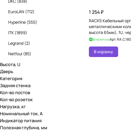
DKC
(
838
)
EuroLAN
(
712
)
1 254 ₽
RACK5 Кабельный орг
Hyperline
(
555
)
металлическими коль
высота 65мм), 1U, че
ITK
(
1899
)
В наличии
Арт.
RA.C.180
Legrand
(
2
)
В корзину
Netfoul
(
85
)
Высота, U
RACK5
(
447
)
Дверь
SPL
(
15
)
Категория
Задняя стенка
Бастион
(
62
)
Кол-во постов
Кол-во розеток
Нагрузка, кг
Номинальный ток, А
Индикатор питания
Полезная глубина, мм