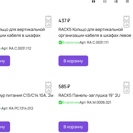
437 ₽
льцо для вертикальной
RACK5 Кольцо для вертикальной
ции кабеля в шкафах
организации кабеля в шкафах левое
В наличии
Арт.
RA.C.0031.111
и
Арт.
RA.C.0031.112
ину
В корзину
585 ₽
р питания C13/C14 10А, 2м
RACK5 Панель-заглушка 19" 2U
В наличии
Арт.
RA.M.0006.021
и
Арт.
RA.PC.1314.012
ину
В корзину