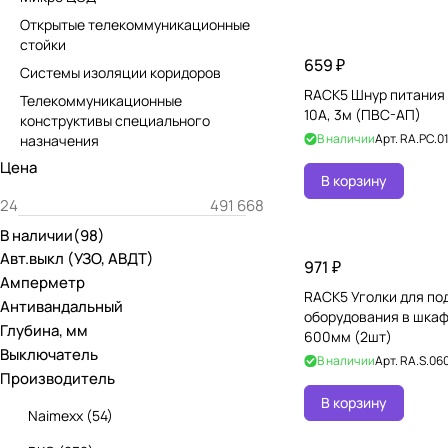
Открытые телекоммуникационные
стойки
659 ₽
Системы изоляции коридоров
RACK5 Шнур питания 
Телекоммуникационные
10А, 3м (ПВС-АП)
конструктивы специального
В наличии
Арт.
RA.PC.01
назначения
Цена
В корзину
В наличии
(
98
)
Авт.выкл (УЗО, АВДТ)
971 ₽
Амперметр
RACK5 Уголки для по
Антивандальный
оборудования в шкаф
Глубина, мм
600мм (2шт)
Выключатель
В наличии
Арт.
RA.S.060
Производитель
В корзину
Naimexx
(
54
)