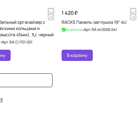
1 420 ₽
бельный органайзер с
RACK5 Панель-заглушка 19" 4U
ескими кольцами и
В наличии
Арт.
RA.M.0006.041
высота 45мм), 1U, черный
и
Арт.
RA.C.1701.001
ину
В корзину
3