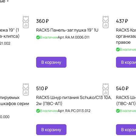
вые
360 ₽
437 ₽
жа 19" (1
RACK5 Панель-заглушка 19" 1U
RACK5 Ко
ка-клипса)
организа
В наличии
Арт.
RA.M.0006.011
правое
21.002
В наличи
В корзину
В корз
510 ₽
540 ₽
улируемых
RACK5 Шнур питания Schuko/C13 10А,
RACK5 Шну
 шкафов серии
2м (ПВС-АП)
(ПВС-АП)
В наличии
Арт.
RA.PC.0113.012
В наличи
10.000
В корзину
В корз