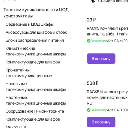
Сначала деше
Телекоммуникационные и ЦОД
конструктивы
29 ₽
Серверные и ЦОД шкафы
RACK5 Комплект крепе
Аксессуары для шкафов и стоек
винта, 1 шайба, 1 гай
Блоки распределения питания
В наличии
Арт.
RA.M.00
Климатические
телекоммуникационные шкафы
В корзину
Комплектующие для шкафов
Кронштейны
телекоммуникационные
508 ₽
Напольные
телекоммуникационные шкафы
RACK5 Комплект рег
Настенные
ножек для настенных
телекоммуникационные шкафы
RU
В наличии
Арт.
RA.B.00
Оборудование IT-мониторинга
Комплектующие для шкафов
В корзину
Микро ЦОД