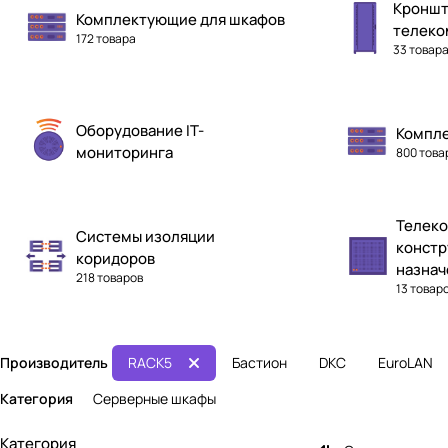
Кронш
Комплектующие для шкафов
телеко
172 товара
33 товар
Оборудование IT-
Компл
мониторинга
800 това
Телек
Системы изоляции
констр
коридоров
назнач
218 товаров
13 товар
Производитель
RACK5
Бастион
DKC
EuroLAN
Категория
Серверные шкафы
Категория