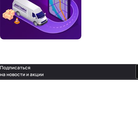
Подписаться
на новости и акции
Связаться с нами
8 (800) 555-66-89
sale@st-grp.com
msk@@st-grp.com
Россия, г. Москва, ул. Зенитчиков дв11. ст. м. Митино Реквизиты:
ООО «СТ-ГРУПП» ИНН: 6311160760