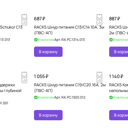
687 ₽
887 ₽
Schuko/ C13
RACK5 Шнур питания C13/C14 10А, 3м
RACK5 Шн
(ПВС-АП)
2м (ПВС-
13.013
В наличии
Арт.
RA.PC.1314.013
В наличи
В корзину
В корз
1 055 ₽
1 140 ₽
ддержки
RACK5 Шнур питания C19/C20 16А, 2м
RACK5 Ко
ы глубиной
(ПВС-АП)
напольны
В наличии
Арт.
RA.PC.1920.012
В наличи
1.001
В корзину
В корз