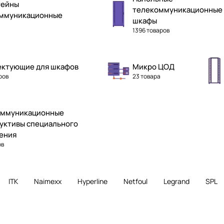
тейны
телекоммуникационные
ммуникационные
шкафы
а
1396 товаров
ектующие для шкафов
Микро ЦОД
ров
23 товара
оммуникационные
уктивы специального
ения
ов
ITK
Naimexx
Hyperline
Netfoul
Legrand
SPL