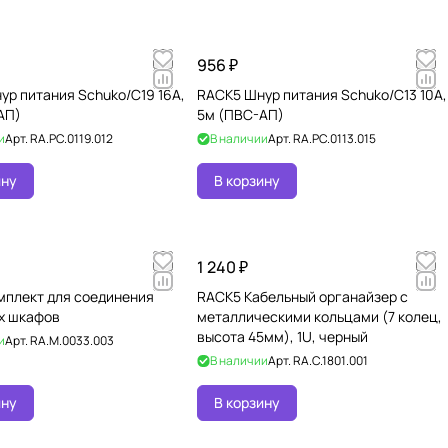
956 ₽
ур питания Schuko/C19 16А,
RACK5 Шнур питания Schuko/C13 10А,
АП)
5м (ПВС-АП)
и
Арт.
RA.PC.0119.012
В наличии
Арт.
RA.PC.0113.015
ину
В корзину
1 240 ₽
мплект для соединения
RACK5 Кабельный органайзер с
х шкафов
металлическими кольцами (7 колец,
высота 45мм), 1U, черный
и
Арт.
RA.M.0033.003
В наличии
Арт.
RA.C.1801.001
ину
В корзину