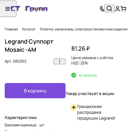
Главная
Каталог
Розетки, механизмы, электроустановочные изделия
Legrand Суппорт
81.26 ₽
Mosaic -4М
Цена указана с учётом
Арт.
080252
НДС 22%
В наличии
В корзину
Товар участвует в акции
Грандиозная
распродажа
Характеристики
продукции Legrand!
Базовая единица
:
шт