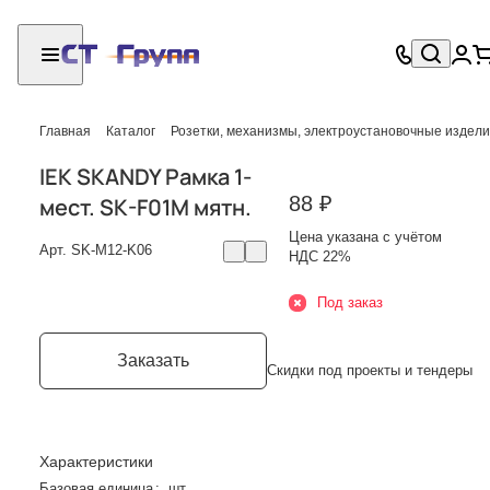
Главная
Каталог
Розетки, механизмы, электроустановочные издел
IEK SKANDY Рамка 1-
88 ₽
мест. SK-F01M мятн.
Цена указана с учётом
Арт.
SK-M12-K06
НДС 22%
Под заказ
Заказать
Скидки под проекты и тендеры
Характеристики
Базовая единица
:
шт