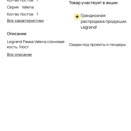
Кол-во постов
:
1
Товар участвует в акции
Серия
:
Valena
Кол-во постов
:
1
Грандиозная
Все характеристики
распродажа продукции
Legrand!
Описание
Legrand Рамка Valena слоновая
Скидки под проекты и тендеры
кость, 1пост
Все описание