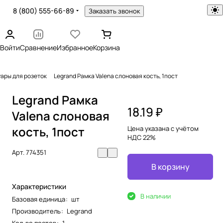
8 (800) 555-66-89
Заказать звонок
Войти
Сравнение
Избранное
Корзина
уары для розеток
Legrand Рамка Valena слоновая кость, 1пост
Legrand Рамка
18.19 ₽
Valena слоновая
кость, 1пост
Цена указана с учётом
НДС 22%
Арт.
774351
В корзину
Характеристики
В наличии
Базовая единица
:
шт
Производитель
:
Legrand