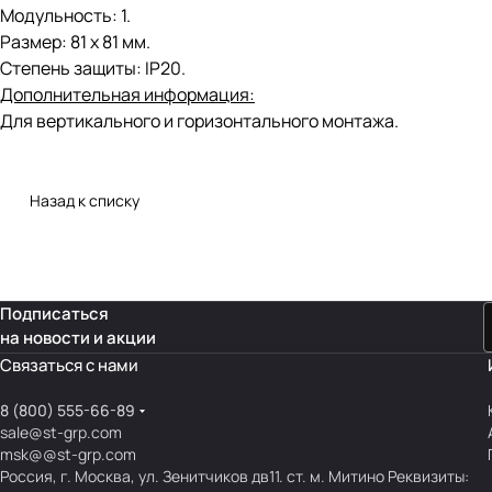
Модульность: 1.
Размер: 81 х 81 мм.
Степень защиты: IP20.
Дополнительная информация:
Для вертикального и горизонтального монтажа.
Назад к списку
Подписаться
на новости и акции
Связаться с нами
8 (800) 555-66-89
sale@st-grp.com
msk@@st-grp.com
Россия, г. Москва, ул. Зенитчиков дв11. ст. м. Митино Реквизиты: