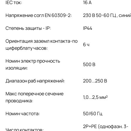
IEC ток:
16 А
Напряжение согл EN 60309-2:
230 В 50-60 ГЦ , сини
Степень защиты - IP:
IP44
Ориентация заземл контакта-по
6 ч
циферблату часов:
Номин электр прочность
500 В
изоляции:
Диапазон раб напряжений:
200...250 В
Макс поперечное сечение
1,0...2,5 мм²
проводника:
Номин частота:
50/60 Гц
2P+PE (однофазн. 3-
Число контактов: