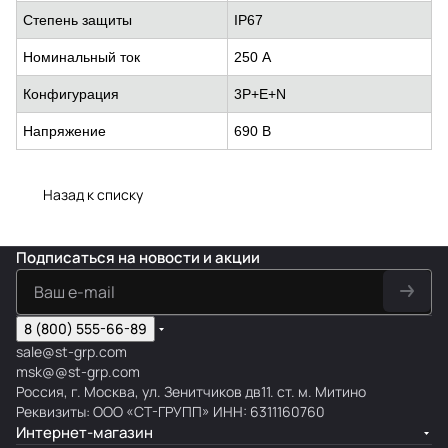
Степень защиты
IP67
Номинальный ток
250 А
Конфигурация
3P+E+N
Напряжение
690 В
Назад к списку
Подписаться
на новости и акции
8 (800) 555-66-89
sale@st-grp.com
msk@@st-grp.com
Россия, г. Москва, ул. Зенитчиков дв11. ст. м. Митино
Реквизиты: ООО «СТ-ГРУПП» ИНН: 6311160760
Интернет-магазин