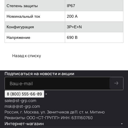
Степень защиты
IP67
Номинальный ток
200 А
Конфигурация
3P+E+N
Напряжение
690 В
Назад к списку
Подписаться
на новости и акции
8 (800) 555-66-89
sale@st-grp.com
msk@@st-grp.com
Россия, г. Москва, ул. Зенитчиков дв11. ст. м. Митино
Реквизиты: ООО «СТ-ГРУПП» ИНН: 6311160760
Интернет-магазин