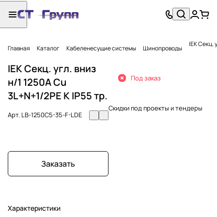
IEK Секц. 
Главная
Каталог
Кабеленесущие системы
Шинопроводы
IEK Секц. угл. вниз
Под заказ
н/1 1250А Cu
3L+N+1/2PE К IP55 тр.
Скидки под проекты и тендеры
Арт.
LB-1250C5-35-F-LDE
Заказать
Характеристики