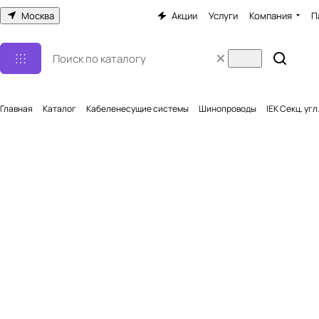
Москва
Акции
Услуги
Компания
П
Главная
Каталог
Кабеленесущие системы
Шинопроводы
IEK Секц. угл