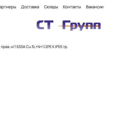
артнеры
Доставка
Склады
Контакты
Вакансии
. прав. н/1 630А Cu 3L+N+1/2PE К IP55 тр.