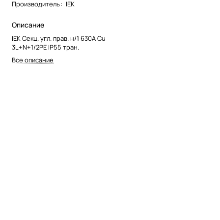
Производитель
:
IEK
Описание
IEK Секц. угл. прав. н/1 630А Cu
3L+N+1/2PE IP55 тран.
Все описание