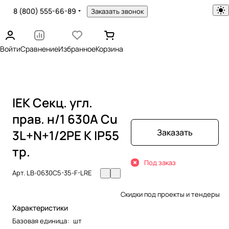
8 (800) 555-66-89
Заказать звонок
Войти
Сравнение
Избранное
Корзина
IEK Секц. угл.
прав. н/1 630А Cu
3L+N+1/2PE К IP55
Заказать
тр.
Под заказ
Арт.
LB-0630C5-35-F-LRE
Скидки под проекты и тендеры
Характеристики
Базовая единица
:
шт