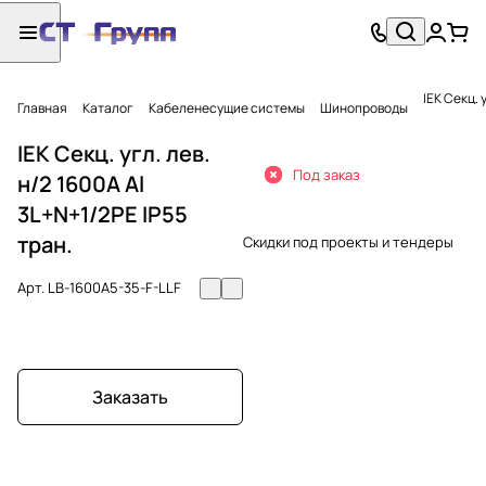
IEK Секц. 
Главная
Каталог
Кабеленесущие системы
Шинопроводы
IEK Секц. угл. лев.
Под заказ
н/2 1600А Al
3L+N+1/2PE IP55
тран.
Скидки под проекты и тендеры
Арт.
LB-1600A5-35-F-LLF
Заказать