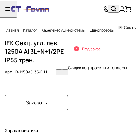
IEK Секц. 
Главная
Каталог
Кабеленесущие системы
Шинопроводы
IEK Секц. угл. лев.
Под заказ
1250А Al 3L+N+1/2PE
IP55 тран.
Скидки под проекты и тендеры
Арт.
LB-1250A5-35-F-LL
Заказать
Характеристики