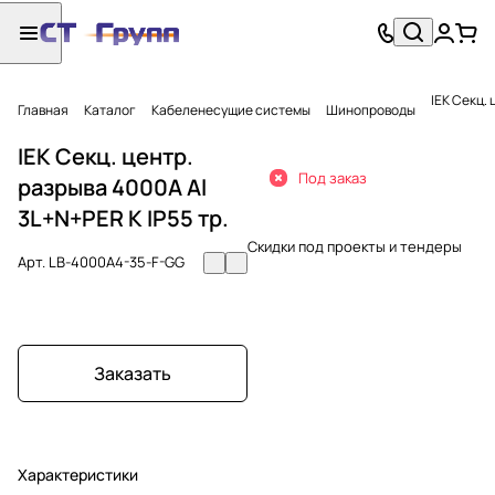
IEK Секц. 
Главная
Каталог
Кабеленесущие системы
Шинопроводы
IEK Секц. центр.
Под заказ
разрыва 4000А Al
3L+N+PER К IP55 тр.
Скидки под проекты и тендеры
Арт.
LB-4000A4-35-F-GG
Заказать
Характеристики