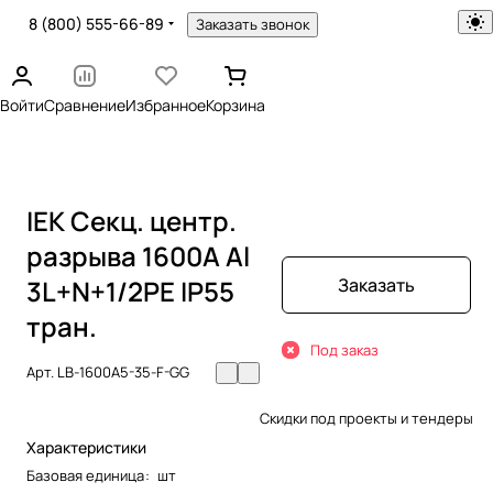
8 (800) 555-66-89
Заказать звонок
Войти
Сравнение
Избранное
Корзина
IEK Секц. центр.
разрыва 1600А Al
3L+N+1/2PE IP55
Заказать
тран.
Под заказ
Арт.
LB-1600A5-35-F-GG
Скидки под проекты и тендеры
Характеристики
Базовая единица
:
шт