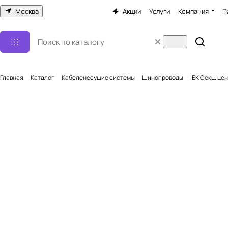
Москва
Акции
Услуги
Компания
П
Главная
Каталог
Кабеленесущие системы
Шинопроводы
IEK Секц. це