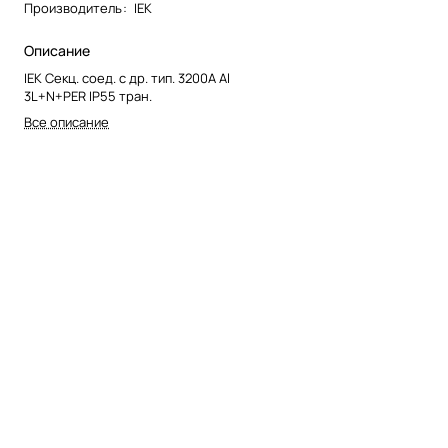
Производитель
:
IEK
Описание
IEK Секц. соед. с др. тип. 3200А Al
3L+N+PER IP55 тран.
Все описание