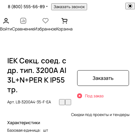
8 (800) 555-66-89
Заказать звонок
Войти
Сравнение
Избранное
Корзина
IEK Секц. соед. с
др. тип. 3200А Al
3L+N+PER К IP55
Заказать
тр.
Под заказ
Арт.
LB-3200A4-35-F-EA
Скидки под проекты и тендеры
Характеристики
Базовая единица
:
шт