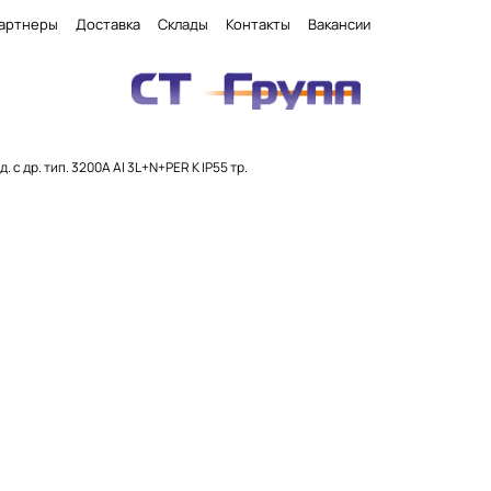
артнеры
Доставка
Склады
Контакты
Вакансии
д. с др. тип. 3200А Al 3L+N+PER К IP55 тр.