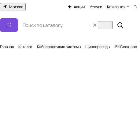
Москва
Акции
Услуги
Компания
П
Главная
Каталог
Кабеленесущие системы
Шинопроводы
IEK Секц. сое