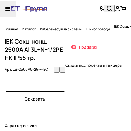
IEK Секц. 
Главная
Каталог
Кабеленесущие системы
Шинопроводы
IEK Секц. конц.
Под заказ
2500А Al 3L+N+1/2PE
НК IP55 тр.
Скидки под проекты и тендеры
Арт.
LB-2500A5-25-F-EC
Заказать
Характеристики