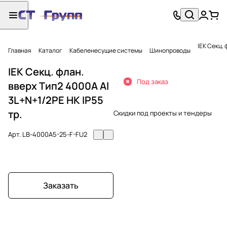
IEK Секц. 
Главная
Каталог
Кабеленесущие системы
Шинопроводы
IEK Секц. флан.
Под заказ
вверх Тип2 4000А Al
3L+N+1/2PE НК IP55
тр.
Скидки под проекты и тендеры
Арт.
LB-4000A5-25-F-FU2
Заказать