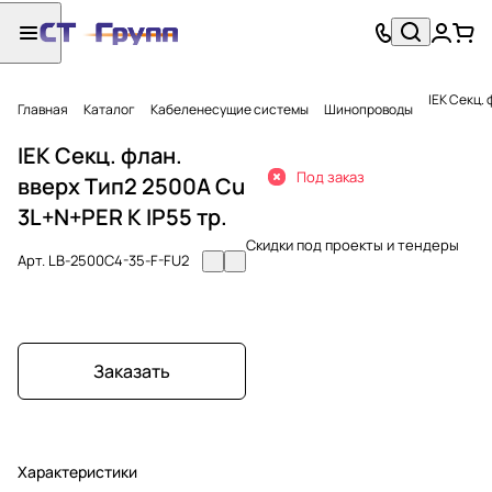
IEK Секц. 
Главная
Каталог
Кабеленесущие системы
Шинопроводы
IEK Секц. флан.
Под заказ
вверх Тип2 2500А Cu
3L+N+PER К IP55 тр.
Скидки под проекты и тендеры
Арт.
LB-2500C4-35-F-FU2
Заказать
Характеристики